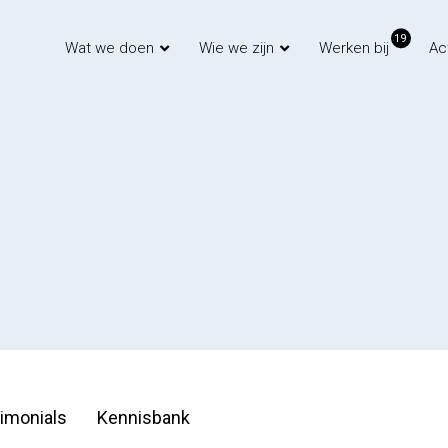
19
Wat we doen
Wie we zijn
Werken bij
Ac
imonials
Kennisbank