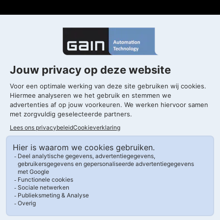
Gorinchem
T. 0183 820 300
Kleine Landtong 29
4201 HL Gorinchem
Drachten
T. 0183 820 300
Morrapark, Morra 2-5
9204 KH Drachten