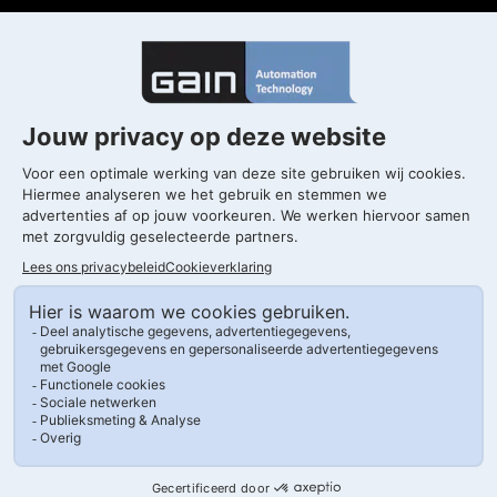
Gorinchem
T. 0183 820 300
Kleine Landtong 29
4201 HL Gorinchem
Drachten
T. 0183 820 300
Morrapark, Morra 2-5
9204 KH Drachten
Volg ons op LinkedIn