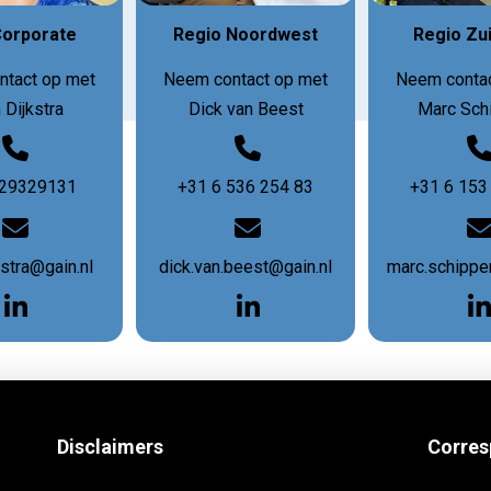
Corporate
Regio Noordwest
Regio Zu
ntact op met
Neem contact op met
Neem contac
 Dijkstra
Dick van Beest
Marc Sch
 29329131
+31 6 536 254 83
+31 6 153
kstra@gain.nl
dick.van.beest@gain.nl
marc.schippe
Disclaimers
Corres