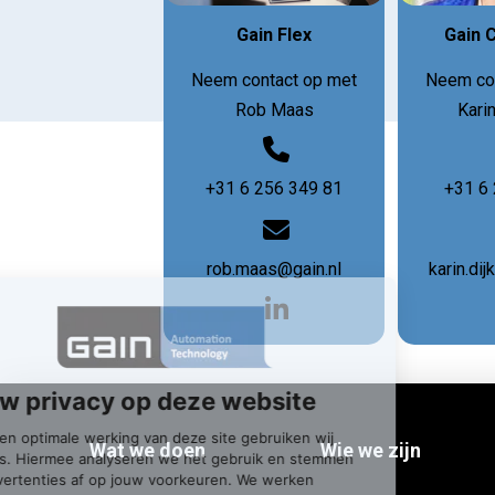
Gain Flex
Gain 
Neem contact op met
Neem co
Rob Maas
Karin
+31 6 256 349 81
+31 6
rob.maas@gain.nl
karin.dij
Wat we doen
Wie we zijn