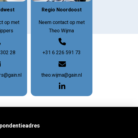
idwest
Regio Noordoost
t op met
Neem contact op met
ippers
Theo Wijma
 302 28
+31 6 226 591 73
rs@gain.nl
theo.wijma@gain.nl
pondentieadres