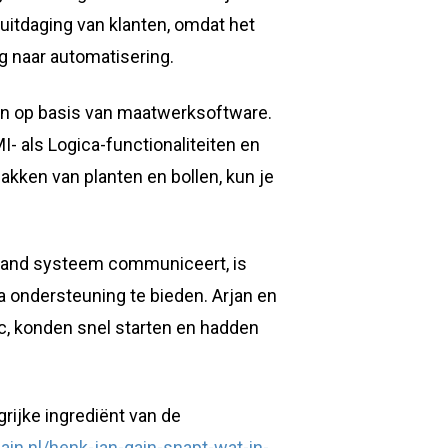
 uitdaging van klanten, omdat het
ag naar automatisering.
n op basis van maatwerksoftware.
- als Logica-functionaliteiten en
pakken van planten en bollen, kun je
taand systeem communiceert, is
ondersteuning te bieden. Arjan en
, konden snel starten en hadden
grijke ingrediënt van de
ain.nl/henk-jan-gain-snapt-wat-in-