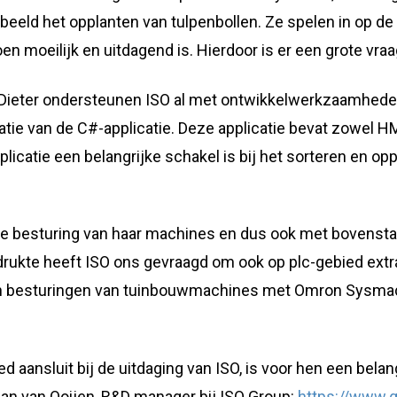
beeld het opplanten van tulpenbollen. Ze spelen in op de
en moeilijk en uitdagend is. Hierdoor is er een grote vra
 Dieter ondersteunen ISO al met ontwikkelwerkzaamhede
ie van de C#-applicatie. Deze applicatie bevat zowel HMI
licatie een belangrijke schakel is bij het sorteren en op
 de besturing van haar machines en dus ook met bovens
kte heeft ISO ons gevraagd om ook op plc-gebied extra 
an besturingen van tuinbouwmachines met Omron Sysmac
ed aansluit bij de uitdaging van ISO, is voor hen een belan
an van Ooijen, R&D manager bij ISO Group:
https://www.g