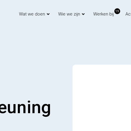
19
Wat we doen
Wie we zijn
Werken bij
Ac
teuning