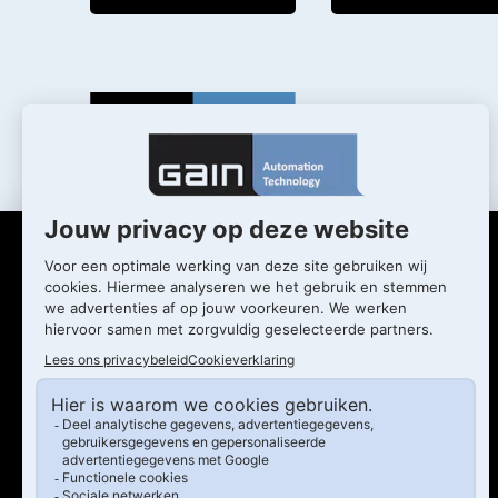
Wat we doen
Wie we zijn
Diensten
Actueel
Markten
Werken bij
Oplossingen
Ons verhaal
Training & opleiding
Ons team