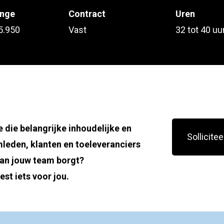
ange
Contract
Uren
 5.950
Vast
32 tot 40 uu
 die belangrijke inhoudelijke en
Sollicitee
leden, klanten en toeleveranciers
van jouw team borgt?
st iets voor jou.