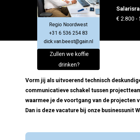
Salarisr
€ 2.800 -
Regio Noordwest
+31 6 536 254 83
dick.van.beest@gain.nl
Zullen we koffie
drinken?
Vorm jij als uitvoerend technisch deskundige
communicatieve schakel tussen projectteam
waarmee je de voortgang van de projecten 
Dan is deze vacature bij onze businessunit We