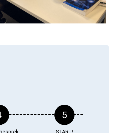
4
5
gesprek
START!