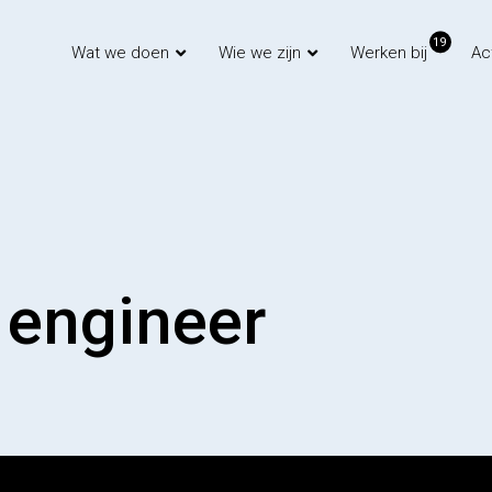
19
Wat we doen
Wie we zijn
Werken bij
Ac
 engineer