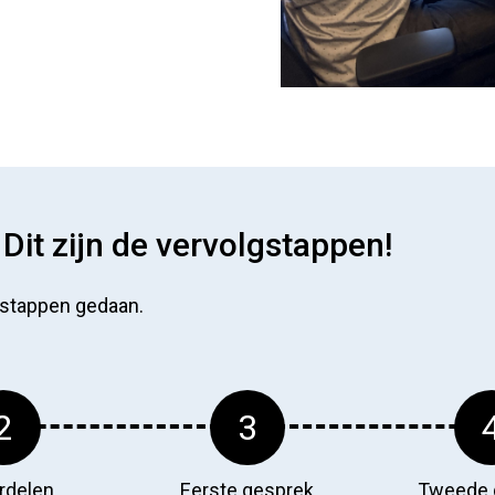
it zijn de vervolgstappen!
5 stappen gedaan.
2
3
rdelen
Eerste gesprek
Tweede 