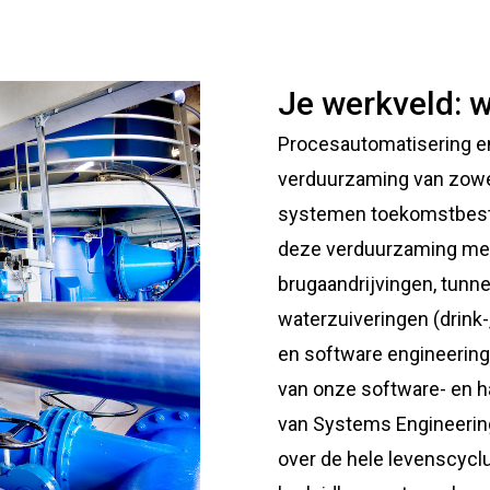
Je werkveld: w
Procesautomatisering e
verduurzaming van zow
systemen toekomstbesten
deze verduurzaming met
brugaandrijvingen, tunne
waterzuiveringen (drink-
en software engineeringn
van onze software- en h
van Systems Engineeri
over de hele levenscyclu