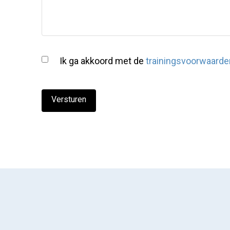
Akkoord
voorwaarden
Ik ga akkoord met de
trainingsvoorwaarde
(Vereist)
Versturen