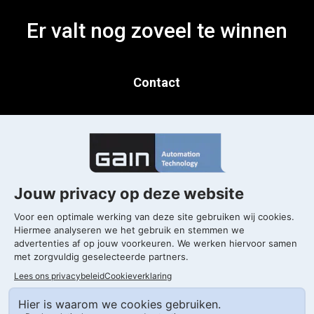
Er valt nog zoveel te winnen
Contact
Gorinchem
T. 0183 820 300
Kleine Landtong 29
4201 HL Gorinchem
Drachten
T. 0183 820 300
Morrapark, Morra 2-5