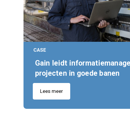
CASE
Gain leidt informatiemanag
projecten in goede banen
Lees meer