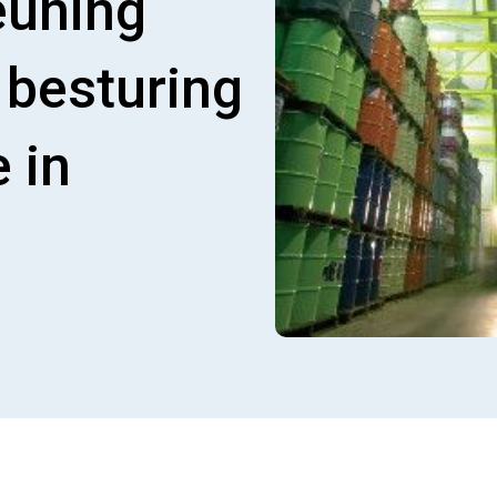
euning
 besturing
e in