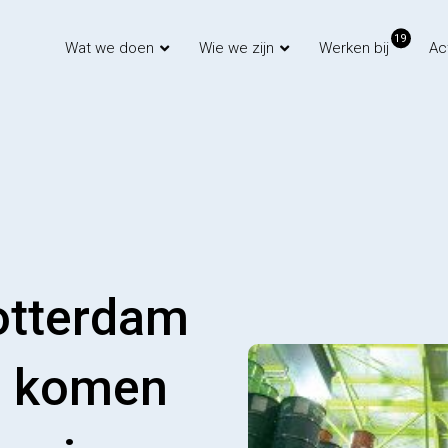
19
Wat we doen
Wie we zijn
Werken bij
Ac
otterdam
s komen