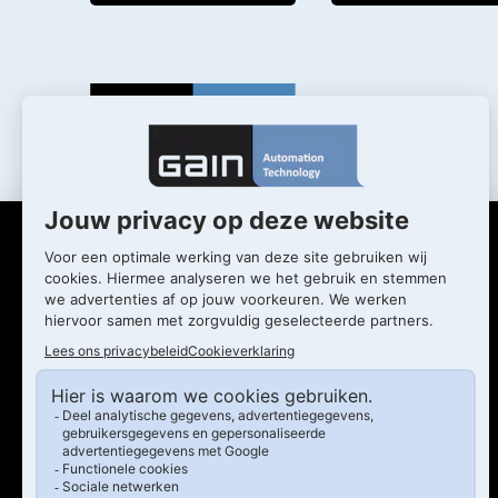
Wat we doen
Wie we zijn
Diensten
Actueel
Markten
Werken bij
Oplossingen
Ons verhaal
Training & opleiding
Ons team