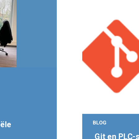
BLOG
iële
Git en PLC-