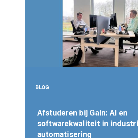
BLOG
Afstuderen bij Gain: AI en
softwarekwaliteit in industr
automatisering