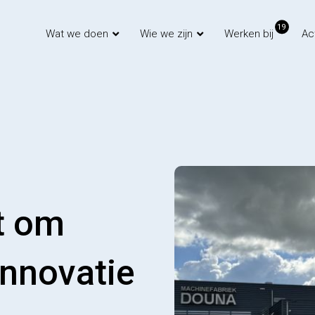
19
Wat we doen
Wie we zijn
Werken bij
Ac
t om
nnovatie