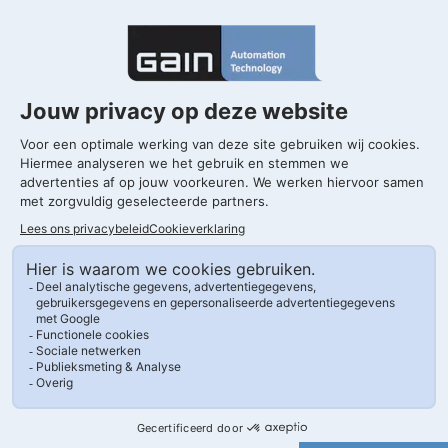
Gorinchem
T. 0183 820 300
Kleine Landtong 29
4201 HL Gorinchem
Drachten
T. 0183 820 300
Morrapark, Morra 2-5
9204 KH Drachten
Volg ons op LinkedIn