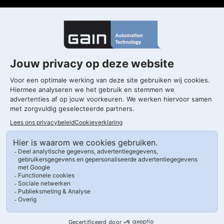
Gorinchem
T. 0183 820 300
Kleine Landtong 29
4201 HL Gorinchem
Drachten
T. 0183 820 300
Morrapark, Morra 2-5
9204 KH Drachten
Volg ons op LinkedIn