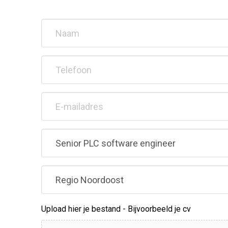
Naam
(Vereist)
Telefoon
(Vereist)
E-
mailadres
(Vereist)
Vacature
Locatie
Upload hier je bestand - Bijvoorbeeld je cv