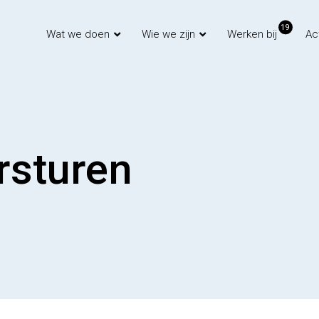
19
Wat we doen
Wie we zijn
Werken bij
Ac
ersturen