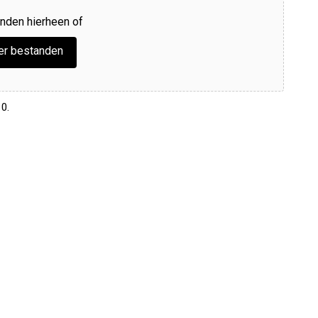
nden hierheen of
er bestanden
0.